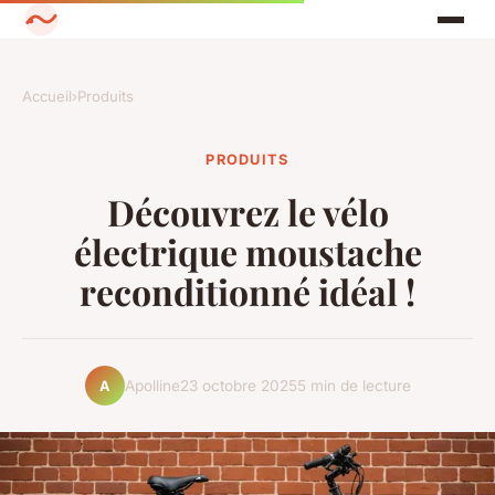
Accueil
›
Produits
PRODUITS
Découvrez le vélo
électrique moustache
reconditionné idéal !
Apolline
23 octobre 2025
5 min de lecture
A